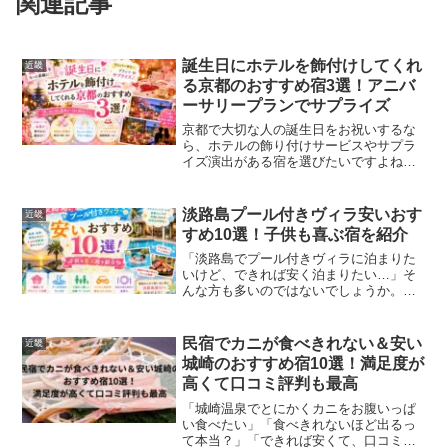
関連記事
誕生日にホテルを飾付けしてくれ
近畿
る京都のおすすめ宿3選！アニバ
ーサリープランでサプライズ
京都で大切な人の誕生日をお祝いするな
ら、ホテルの飾り付けサービスやサプラ
イズ演出がある宿を選びたいですよね。
「自分でバルーンを準備するのは大
変…」「記念日に特別感を出したい」
「京都らしいおしゃれなホテルでお祝い
淡路島プール付きヴィラ安いおす
近畿
したい」と考えている方も多いの...
すめ10選！子供も喜ぶ宿を紹介
「淡路島でプール付きヴィラに泊まりた
いけど、できれば安く泊まりたい…」そ
んな方も多いのではないでしょうか。せ
っかくの旅行なら、プライベート空間で
ゆったり過ごしたいですよね。 カップル
や家族で気兼ねなく楽しめるヴィラに泊
民宿でカニが食べきれない＆安い
近畿
まりたい プライベート...
城崎のおすすめ宿10選！満足度が
高くて口コミ評判も最高
「城崎温泉でとにかくカニをお腹いっぱ
い食べたい」「食べきれないほど出るっ
て本当？」「できれば安くて、口コミ評