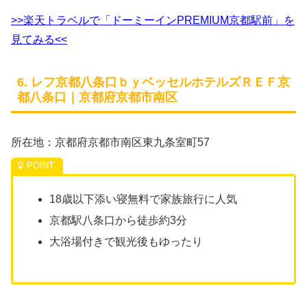
>>楽天トラベルで「ドーミーインPREMIUM京都駅前」を
見てみる<<
6. レフ京都八条口ｂｙベッセルホテルズＲＥＦ京
都八条口｜京都府京都市南区
所在地：京都府京都市南区東九条室町57
18歳以下添い寝無料で家族旅行に人気
京都駅八条口から徒歩約3分
大浴場付きで観光後もゆったり