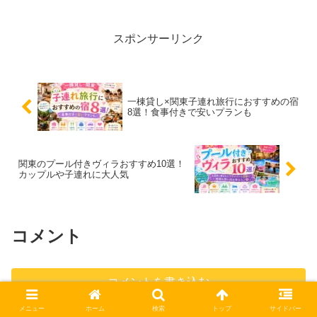
ってしまう人も多いのではないでしょう
か。こんなお悩み、ありませんか？ せっ
かく和歌山へ行くなら...
スポンサーリンク
一棟貸し×関東子連れ旅行におすすめの宿
8選！食事付きで安いプランも
関東のプール付きヴィラおすすめ10選！
カップルや子連れに大人気
コメント
コメントを書き込む
メニュー
ホーム
検索
トップ
サイドバー