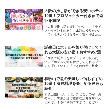
価もいい宿がいい…」そんな方に向け
て、本記事では“カニの量が多くて、しか
も比較的リーズナブル”と評判の、城崎温
大阪の推し活ができる安いホテル
近畿
泉エリアの民宿・旅館を...
10選！プロジェクター付き宿で遠
征を満喫
「大阪で推し活を楽しみたい！」「ライ
ブやイベントのあとも余韻に浸りたい♪」
「でもホテル代はなるべく安く抑えた
い…」そんな方に向けて、大阪で“推し活
向き”かつコスパも良い人気ホテルをご紹
介します。京セラドーム大阪や大阪城ホ
誕生日にホテルを飾り付けしてく
近畿
ール、インテックス大...
れる大阪の安い宿！おすすめ7選
「大阪で誕生日をサプライズで祝いた
い」「ホテルで飾り付けしてくれるプラ
ンを探している」「できれば安い料金で
利用したい」…そんな願いを持っている
方は多いのではないでしょうか。最近は
誕生日や記念日に合わせた装飾付きの宿
和歌山で魚の美味しい宿おすすめ
近畿
泊プランが増えており、ケー...
10選！海鮮料理を楽しめる民宿も
紹介
和歌山旅行といえば、外せないのが「海
の幸」。黒潮が運ぶ豊富な魚介を味わえ
る旅は、まさに至福ですよね。とはい
え、どの宿が本当に“魚が美味しい”のか迷